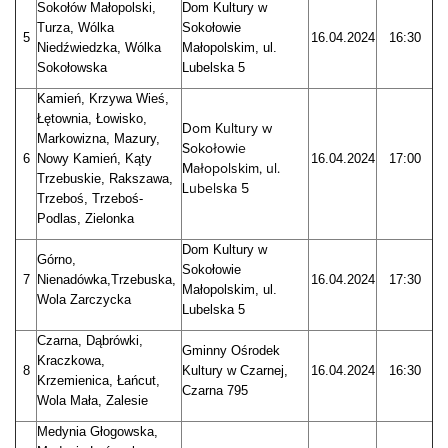
Sokołów Małopolski,
Dom Kultury w
Turza, Wólka
Sokołowie
5
16.04.2024
16:30
Niedźwiedzka, Wólka
Małopolskim, ul.
Sokołowska
Lubelska 5
Kamień, Krzywa Wieś,
Łętownia, Łowisko,
Dom Kultury w
Markowizna, Mazury,
Sokołowie
6
Nowy Kamień, Kąty
16.04.2024
17:00
Małopolskim, ul.
Trzebuskie, Rakszawa,
Lubelska 5
Trzeboś, Trzeboś-
Podlas, Zielonka
Dom Kultury w
Górno,
Sokołowie
7
Nienadówka,Trzebuska,
16.04.2024
17:30
Małopolskim, ul.
Wola Zarczycka
Lubelska 5
Czarna, Dąbrówki,
Gminny Ośrodek
Kraczkowa,
8
Kultury w Czarnej,
16.04.2024
16:30
Krzemienica, Łańcut,
Czarna 795
Wola Mała, Zalesie
Medynia Głogowska,