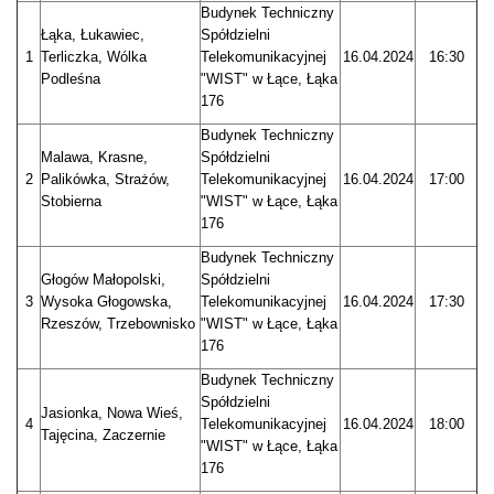
Budynek Techniczny
Łąka, Łukawiec,
Spółdzielni
1
Terliczka, Wólka
Telekomunikacyjnej
16.04.2024
16:30
Podleśna
"WIST" w Łące, Łąka
176
Budynek Techniczny
Malawa, Krasne,
Spółdzielni
2
Palikówka, Strażów,
Telekomunikacyjnej
16.04.2024
17:00
Stobierna
"WIST" w Łące, Łąka
176
Budynek Techniczny
Głogów Małopolski,
Spółdzielni
3
Wysoka Głogowska,
Telekomunikacyjnej
16.04.2024
17:30
Rzeszów, Trzebownisko
"WIST" w Łące, Łąka
176
Budynek Techniczny
Spółdzielni
Jasionka, Nowa Wieś,
4
Telekomunikacyjnej
16.04.2024
18:00
Tajęcina, Zaczernie
"WIST" w Łące, Łąka
176