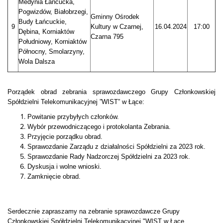
Medynia Łańcucka,
Pogwizdów, Białobrzegi,
Gminny Ośrodek
Budy Łańcuckie,
9
Kultury w Czarnej,
16.04.2024
17:00
Dębina, Korniaktów
Czarna 795
Południowy, Korniaktów
Północny, Smolarzyny,
Wola Dalsza
Porządek obrad zebrania sprawozdawczego Grupy Członkowskiej
Spółdzielni Telekomunikacyjnej ”WIST” w Łące:
Powitanie przybyłych członków.
Wybór przewodniczącego i protokolanta Zebrania.
Przyjęcie porządku obrad.
Sprawozdanie Zarządu z działalności Spółdzielni za 2023 rok.
Sprawozdanie Rady Nadzorczej Spółdzielni za 2023 rok.
Dyskusja i wolne wnioski.
Zamknięcie obrad.
Serdecznie zapraszamy na zebranie sprawozdawcze Grupy
Członkowskiej Spółdzielni Telekomunikacyjnej "WIST w Łące.