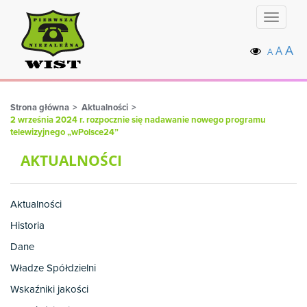
Toggle
navigat
A
A
A
Strona główna
Aktualności
2 września 2024 r. rozpocznie się nadawanie nowego programu
telewizyjnego „wPolsce24”
AKTUALNOŚCI
Aktualności
Historia
Dane
Władze Spółdzielni
Wskaźniki jakości