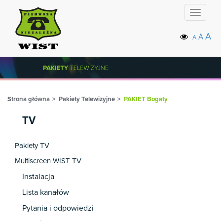
Toggle
navigat
A
A
A
Strona główna
Pakiety Telewizyjne
PAKIET Bogaty
TV
Pakiety TV
Multiscreen WIST TV
Instalacja
Lista kanałów
Pytania i odpowiedzi