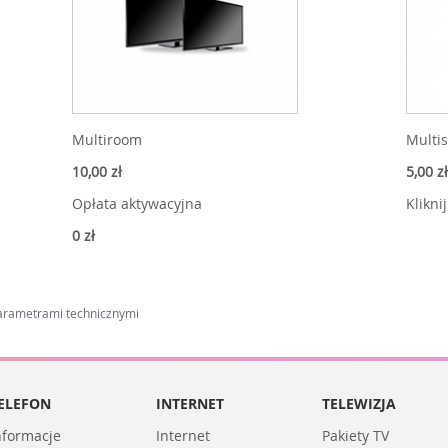
Multiroom
Multi
10,00 zł
5,00 zł
Opłata aktywacyjna
Klikni
0 zł
arametrami technicznymi
ELEFON
INTERNET
TELEWIZJA
nformacje
Internet
Pakiety TV