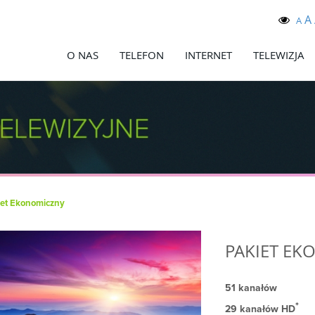
A
A
O NAS
TELEFON
INTERNET
TELEWIZJA
iet Ekonomiczny
PAKIET EK
51 kanałów
*
29 kanałów HD