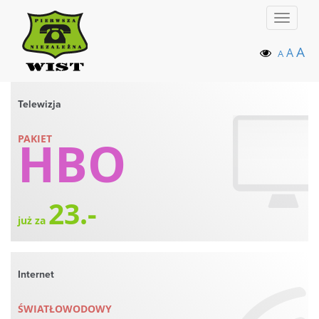
Toggle
navigat
A
A
A
Telewizja
HBO
PAKIET
23.-
już za
Internet
ŚWIATŁOWODOWY